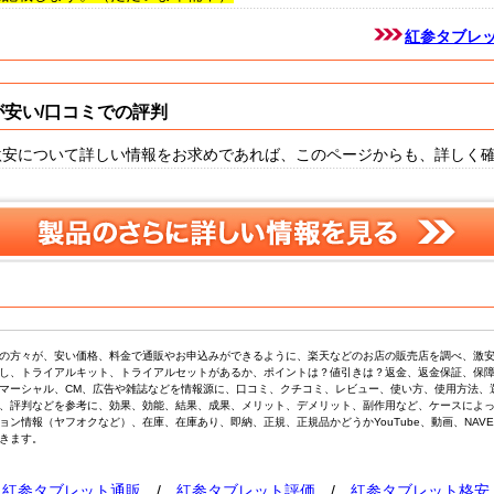
紅参タブレ
安い/口コミでの評判
激安について詳しい情報をお求めであれば、このページからも、詳しく
の方々が、安い価格、料金で通販やお申込みができるように、楽天などのお店の販売店を調べ、激
し、トライアルキット、トライアルセットがあるか、ポイントは？値引きは？返金、返金保証、保
マーシャル、CM、広告や雑誌などを情報源に、口コミ、クチコミ、レビュー、使い方、使用方法、
、評判などを参考に、効果、効能、結果、成果、メリット、デメリット、副作用など、ケースによ
ョン情報（ヤフオクなど）、在庫、在庫あり、即納、正規、正規品かどうかYouTube、動画、NAV
きます。
/
紅参タブレット通販
/
紅参タブレット評価
/
紅参タブレット格安