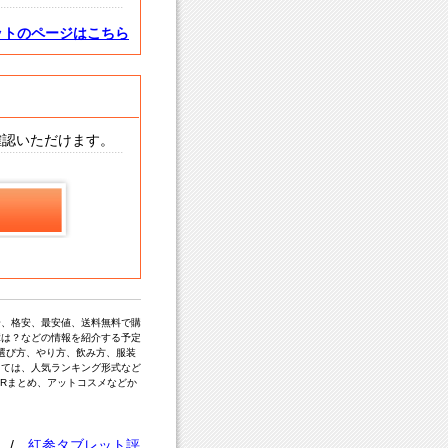
ットのページはこちら
確認いただけます。
安、格安、最安値、送料無料で購
障は？などの情報を紹介する予定
選び方、やり方、飲み方、服装
っては、人気ランキング形式など
ERまとめ、アットコスメなどか
/
紅参タブレット評