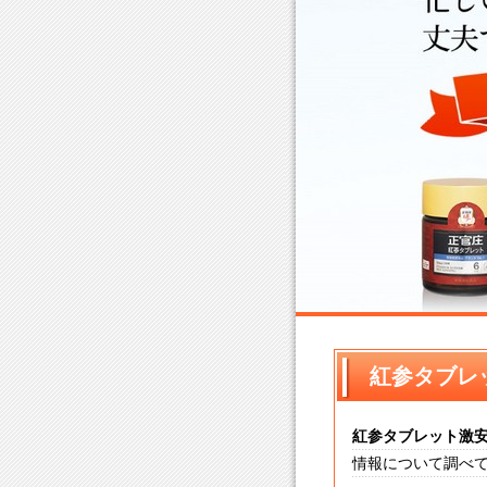
紅参タブレッ
紅参タブレット
激
情報について調べ