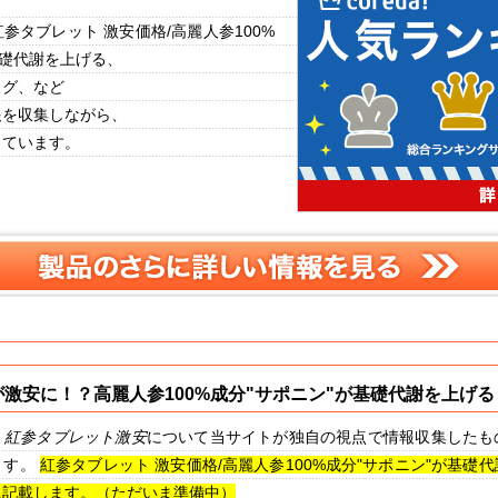
参タブレット 激安価格/高麗人参100%
基礎代謝を上げる、
ログ、など
報を収集しながら、
しています。
激安に！？高麗人参100%成分"サポニン"が基礎代謝を上げる
、
紅参タブレット
激安
について当サイトが独自の視点で情報収集したも
ます。
紅参タブレット 激安価格/高麗人参100%成分"サポニン"が基礎
に記載します。（ただいま準備中）