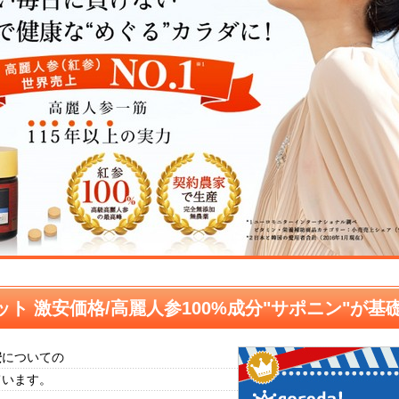
ト 激安価格/高麗人参100%成分"サポニン"が基
安
についての
ています。