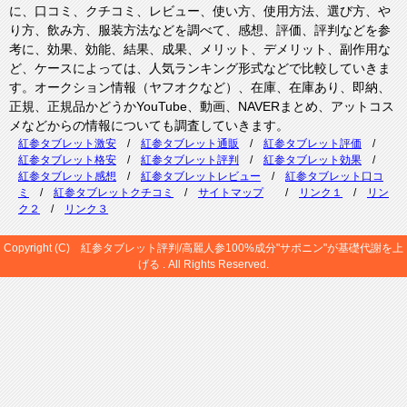
に、口コミ、クチコミ、レビュー、使い方、使用方法、選び方、や
り方、飲み方、服装方法などを調べて、感想、評価、評判などを参
考に、効果、効能、結果、成果、メリット、デメリット、副作用な
ど、ケースによっては、人気ランキング形式などで比較していきま
す。オークション情報（ヤフオクなど）、在庫、在庫あり、即納、
正規、正規品かどうかYouTube、動画、NAVERまとめ、アットコス
メなどからの情報についても調査していきます。
紅参タブレット激安
/
紅参タブレット通販
/
紅参タブレット評価
/
紅参タブレット格安
/
紅参タブレット評判
/
紅参タブレット効果
/
紅参タブレット感想
/
紅参タブレットレビュー
/
紅参タブレット口コ
ミ
/
紅参タブレットクチコミ
/
サイトマップ
/
リンク１
/
リン
ク２
/
リンク３
Copyright (C) 紅参タブレット評判/高麗人参100%成分"サポニン"が基礎代謝を上
げる . All Rights Reserved.